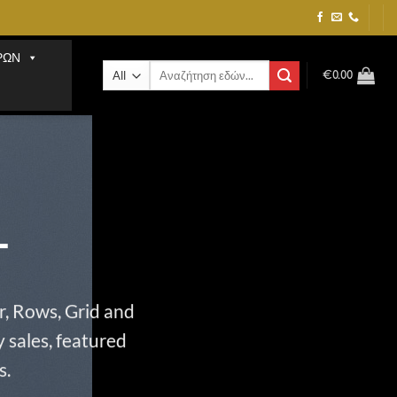
ΡΩΝ
Αναζήτηση
€
0.00
για:
T
r, Rows, Grid and
 sales, featured
s.