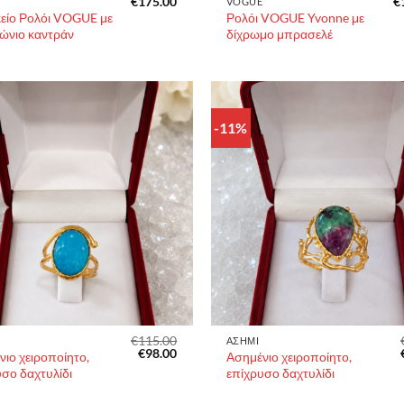
€
175.00
€
E
VOGUE
κείο Ρολόι VOGUE με
Ρολόι VOGUE Yvonne με
ώνιο καντράν
δίχρωμο μπρασελέ
-11%
€
115.00
ΑΣΗΜΙ
Original
Η
€
98.00
ιο χειροποίητο,
Ασημένιο χειροποίητο,
price
τρέχουσα
σο δαχτυλίδι
επίχρυσο δαχτυλίδι
was:
τιμή
€115.00.
είναι:
€98.00.