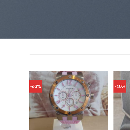
-63%
-10%