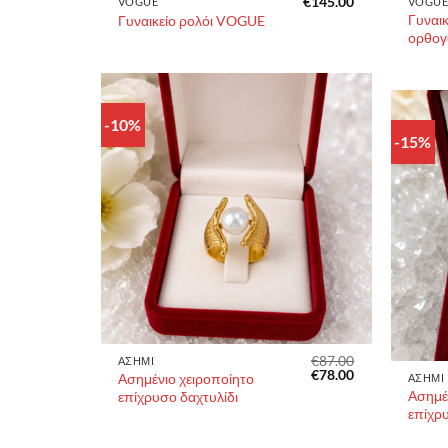
€
145.00
VOGUE
VOGU
Γυναι
Γυναικείο ρολόι VOGUE
ορθογ
-10%
-15%
€
87.00
ΑΣΗΜΙ
Original
Η
€
78.00
Ασημένιο χειροποίητο
ΑΣΗΜΙ
price
τρέχουσα
Ασημέν
επίχρυσο δαχτυλίδι
was:
τιμή
επίχρυ
€87.00.
είναι:
€78.00.