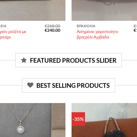
€
268.00
€
ΚΕΙΑ
ΒΡΑΧΙΟΛΙΑ
Original
Η
O
€
240.00
€
γιόν ροζέτα με
Ασημένιο χειροποίητο
price
τρέχουσα
p
ριτάρι
βραχιόλι Αχιβάδα
was:
τιμή
w
€268.00.
είναι:
€
€240.00.
FEATURED PRODUCTS SLIDER
BEST SELLING PRODUCTS
-35%