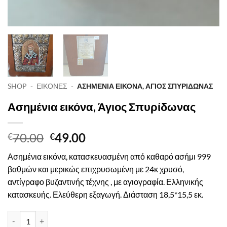
SHOP
-
ΕΙΚΟΝΕΣ
-
ΑΣΗΜΈΝΙΑ ΕΙΚΌΝΑ, ΆΓΙΟΣ ΣΠΥΡΊΔΩΝΑΣ
Ασημένια εικόνα, Άγιος Σπυρίδωνας
Original
Η
70.00
49.00
€
€
price
τρέχουσα
Ασημένια εικόνα, κατασκευασμένη από καθαρό ασήμι 999
was:
τιμή
βαθμών και μερικώς επιχρυσωμένη με 24κ χρυσό,
€70.00.
είναι:
αντίγραφο βυζαντινής τέχνης , με αγιογραφία. Ελληνικής
€49.00.
κατασκευής. Ελεύθερη εξαγωγή. Διάσταση 18,5*15,5 εκ.
Ασημένια εικόνα, Άγιος Σπυρίδωνας ποσότητα