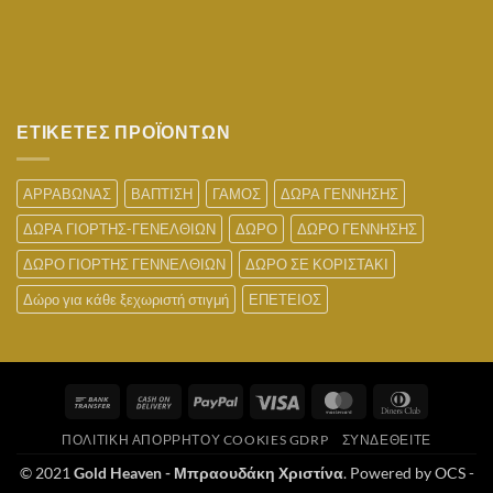
ΕΤΙΚΕΤΕΣ ΠΡΟΪΟΝΤΩΝ
ΑΡΡΑΒΩΝΑΣ
ΒΑΠΤΙΣΗ
ΓΑΜΟΣ
ΔΩΡΑ ΓΕΝΝΗΣΗΣ
ΔΩΡΑ ΓΙΟΡΤΗΣ-ΓΕΝΕΛΘΙΩΝ
ΔΩΡΟ
ΔΩΡΟ ΓΕΝΝΗΣΗΣ
ΔΩΡΟ ΓΙΟΡΤΗΣ ΓΕΝΝΕΛΘΙΩΝ
ΔΩΡΟ ΣΕ ΚΟΡΙΣΤΑΚΙ
Δώρο για κάθε ξεχωριστή στιγμή
ΕΠΕΤΕΙΟΣ
Bank
Cash
PayPal
Visa
MasterCard
Dinners
Transfer
On
Club
ΠΟΛΙΤΙΚΉ ΑΠΟΡΡΉΤΟΥ COOKIES GDRP
ΣΥΝΔΕΘΕΙΤΕ
Delivery
© 2021
Gold Heaven - Μπραουδάκη Χριστίνα
. Powered by OCS -