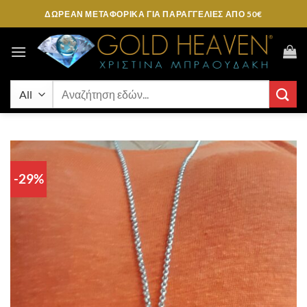
Μετάβαση
ΔΩΡΕΑΝ ΜΕΤΑΦΟΡΙΚΑ ΓΙΑ ΠΑΡΑΓΓΕΛΊΕΣ ΑΠΌ 50€
στο
περιεχόμενο
Αναζήτηση
για:
-29%