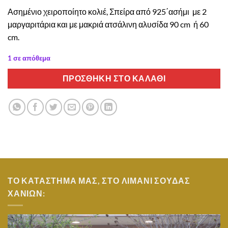
price
τρέχουσα
Ασημένιο χειροποίητο κολιέ, Σπείρα από 925΄ασήμι με 2
was:
τιμή
μαργαριτάρια και με μακριά ατσάλινη αλυσίδα 90 cm ή 60
€110.00.
είναι:
cm.
€78.00.
1 σε απόθεμα
ΠΡΟΣΘΉΚΗ ΣΤΟ ΚΑΛΆΘΙ
ΤΟ ΚΑΤΑΣΤΗΜΑ ΜΑΣ, ΣΤΟ ΛΙΜΑΝΙ ΣΟΥΔΑΣ
ΧΑΝΙΩΝ: