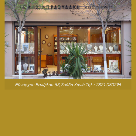
Εθνάρχου Βενιζέλου 53, Σούδα Χανιά Τηλ.: 2821 080296