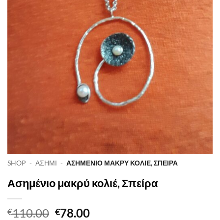
SHOP
-
ΑΣΗΜΙ
-
ΑΣΗΜΈΝΙΟ ΜΑΚΡΎ ΚΟΛΙΈ, ΣΠΕΊΡΑ
Ασημένιο μακρύ κολιέ, Σπείρα
Original
Η
110.00
78.00
€
€