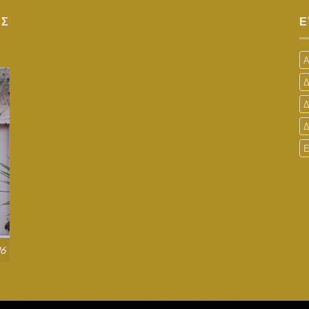
ΑΣ
Ε
Δ
Δ
96