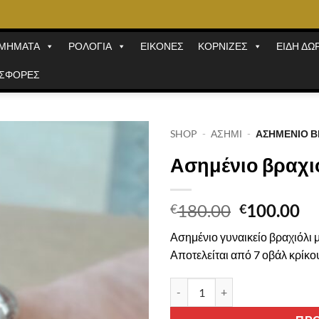
ΜΗΜΑΤΑ
ΡΟΛΟΓΙΑ
ΕΙΚΟΝΕΣ
ΚΟΡΝΙΖΕΣ
ΕΙΔΗ ΔΩ
ΣΦΟΡΕΣ
SHOP
-
ΑΣΗΜΙ
-
ΑΣΗΜΈΝΙΟ Β
Ασημένιο βραχι
Original
Η
180.00
100.00
€
€
price
τρ
Ασημένιο γυναικείο βραχιόλι μ
was:
τι
Αποτελείται από 7 οβάλ κρίκο
€180.00.
εί
€1
Ασημένιο βραχιόλι ποσότητα